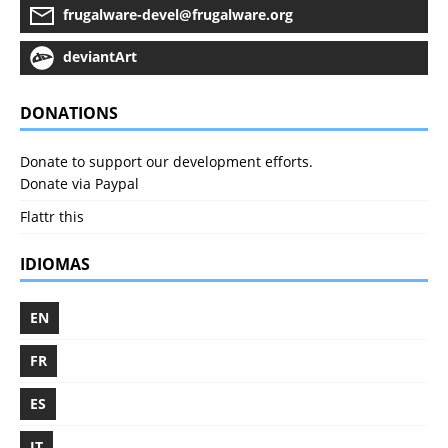
frugalware-devel@frugalware.org
deviantArt
DONATIONS
Donate to support our development efforts.
Donate via Paypal
Flattr this
IDIOMAS
EN
FR
ES
IT