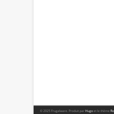
© 2025 Frugalware.
Produit par
Hugo
et le thème
Ro