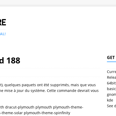
RE
AL!
d 188
GET
Curre
Relea
64bit
nt), quelques paquets ont été supprimés, mais que vous
basic
une mise à jour du système. Cette commande devrait vous
gno
kde
See 
uth dracut-plymouth plymouth plymouth-theme-
-theme-solar plymouth-theme-spinfinity