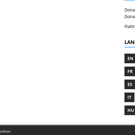
Donat
Donat
Flattr
LAN
EN
FR
ES
IT
HU
adster
.