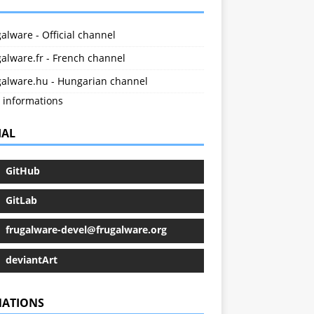
alware - Official channel
alware.fr - French channel
galware.hu - Hungarian channel
 informations
IAL
GitHub
GitLab
frugalware-devel@frugalware.org
deviantArt
ATIONS