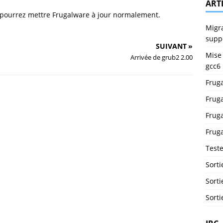
ART
 pourrez mettre Frugalware à jour normalement.
Migra
supp
SUIVANT »
Mise 
Arrivée de grub2 2.00
gcc6
Fruga
Fruga
Fruga
Fruga
Test
Sorti
Sorti
Sorti