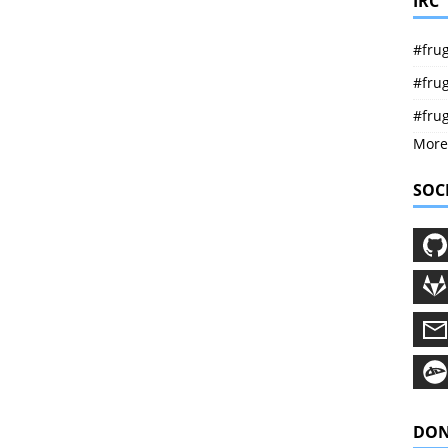
IRC
#frug
#frug
#fru
More
SOC
DON